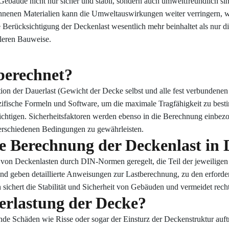
Gebäude nicht nur sicher und stabil, sondern auch umweltfreundlich si
nenen Materialien kann die Umweltauswirkungen weiter verringern, wä
Berücksichtigung der Deckenlast wesentlich mehr beinhaltet als nur die S
leren Bauweise.
berechnet?
ion der Dauerlast (Gewicht der Decke selbst und alle fest verbundenen 
fische Formeln und Software, um die maximale Tragfähigkeit zu besti
tigen. Sicherheitsfaktoren werden ebenso in die Berechnung einbez
verschiedenen Bedingungen zu gewährleisten.
e Berechnung der Deckenlast in 
 von Deckenlasten durch DIN-Normen geregelt, die Teil der jeweilig
und geben detaillierte Anweisungen zur Lastberechnung, zu den erforde
ichert die Stabilität und Sicherheit von Gebäuden und vermeidet rech
berlastung der Decke?
e Schäden wie Risse oder sogar der Einsturz der Deckenstruktur auftr