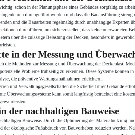
ichtig, schon in der Planungsphase eines Gebäudes sorgfältig zu arbeit
en Ingenieuren durchgeführt werden und dass die Bauausführung streng 
rwenden und die Bauarbeiten regelmäßig durch unabhängige Experten üb
ektionen durchführen, um sicherzustellen, dass keine unerwarteten Be
ietern über die zulässige Belastung der Decken, besonders in gewerb
rleisten.
itte in der Messung und Überwac
 auch die Methoden zur Messung und Überwachung der Deckenlast. Mode
otenzielle Probleme frühzeitig zu erkennen. Diese Systeme können in d
lyse, die präventive Wartungsmaßnahmen erleichtern.
ren und Verwaltungsgesellschaften die Sicherheit ihrer Gebäude erhöh
rne Überwachungssysteme kann somit langfristig betrachtet eine kosten
gewährleisten.
 in der nachhaltigen Bauweise
r nachhaltigen Bauweise. Durch die Optimierung der Materialnutzung u
nd der ökologische Fußabdruck von Bauvorhaben reduziert werden. Nach