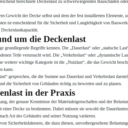
ureichend berechnete Deckenlast zu schwerwiegenden Bauschäden oder
dem Gewicht der Decke selbst und dem der fest installierten Elemente, 
n ist entscheidend für die Sicherheit und Langlebigkeit von Bauwerk
 Deckenlastkapazität.
und um die Deckenlast
ge grundlegende Begriffe kennen. Die „Dauerlast“ oder „statische Last
undenen Teile verursacht wird. Die „Verkehrslast“ oder „dynamische La
eitere wichtige Kategorie ist die „Nutzlast“, die das Gewicht beschre
en kann.
ast“ gesprochen, die die Summe aus Dauerlast und Verkehrslast darstell
und die Sicherheit von Gebäuden richtig zu bewerten und zu planen.
nlast in der Praxis
ang, der genaue Kenntnisse der Materialeigenschaften und der Belastu
t einer Decke zu bestimmen. Dabei müssen sie sowohl die Dauerlasten a
nach Art des Gebäudes und seiner Nutzung variieren.
g von Sicherheitsfaktoren, die dazu dienen, unvorhergesehene Belastu