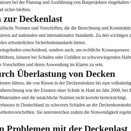
 müssen bei der Planung und Ausführung von Bauprojekten eingehalten w
d sicher bleiben.
 zur Deckenlast
ezifische Normen und Vorschriften, die die Berechnung und Konstruktio
sieren auf nationalen und internationalen Standards. Zu den wichtig
den erforderlichen Sicherheitsstandards bieten.
heitsgründen entscheidend, sondern auch, um rechtliche Konsequenzen 
hführen, können bei Schäden oder Unfällen zu schwerwiegenden Haftun
llen Vorschriften und deren Anwendung im Klaren zu sein.
durch Überlastung von Decken
emen führen, die von Rissen in der Deckenstruktur bis zum vollständi
astberechnung war der Einsturz einer Schule in Haiti im Jahr 2008, b
terialien und die tatsächliche Nutzlast nicht korrekt berücksichtigt.
gerhauses in Deutschland zu schweren Schäden an der Deckenkonstrukti
rheitsvorschriften. Sie unterstreichen zudem die Notwendigkeit rege
n Problemen mit der Deckenlast