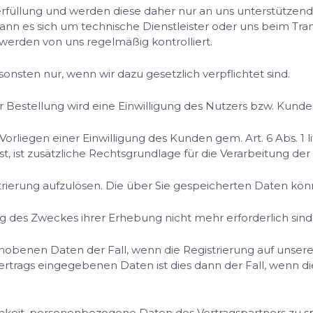
rfüllung und werden diese daher nur an uns unterstützende
kann es sich um technische Dienstleister oder uns beim Tra
erden von uns regelmäßig kontrolliert.
onsten nur, wenn wir dazu gesetzlich verpflichtet sind.
 Bestellung wird eine Einwilligung des Nutzers bzw. Kunden
orliegen einer Einwilligung des Kunden gem. Art. 6 Abs. 1 l
t, ist zusätzliche Rechtsgrundlage für die Verarbeitung der D
strierung aufzulösen. Die über Sie gespeicherten Daten kön
ng des Zweckes ihrer Erhebung nicht mehr erforderlich sind
rhobenen Daten der Fall, wenn die Registrierung auf unser
ertrags eingegebenen Daten ist dies dann der Fall, wenn d
chkeit, personenbezogene Daten des Vertragspartners zu s